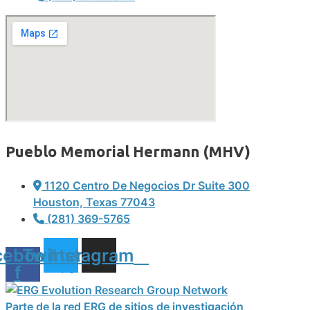
Pueblo Memorial Hermann (MHV)
1120 Centro De Negocios Dr Suite 300
Houston, Texas 77043
(281) 369-5765
cebook-
Twitter
Instagram
f
Parte de la red ERG de sitios de investigación