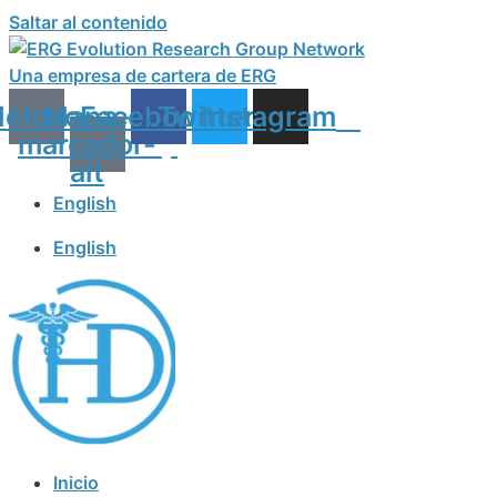
Saltar al contenido
Una empresa de cartera de ERG
léfono
Mapa-
Facebook
Twitter
Instagram
marcador-
alt
English
English
Inicio