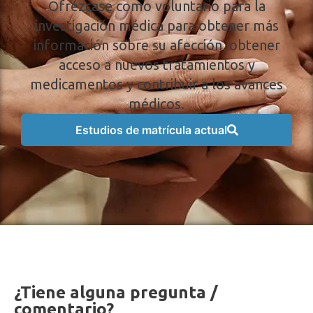
Ofrézcase como voluntario para la
investigación médica para obtener más
información sobre su afección, obtener
acceso a nuevos tratamientos y
medicamentos y contribuir a los avances
médicos.
Estudios de matrícula actual
¿Tiene alguna pregunta /
comentario?