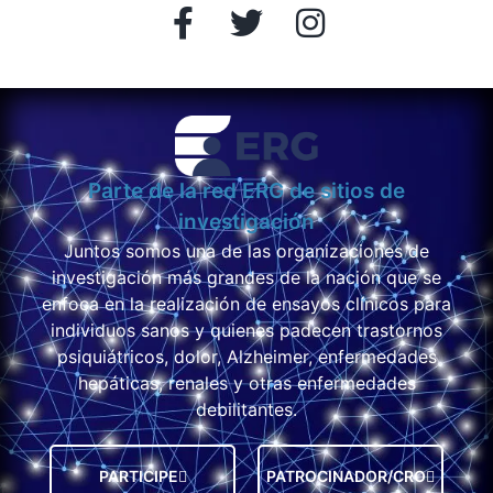
Parte de la red ERG de sitios de
investigación
Juntos somos una de las organizaciones de
investigación más grandes de la nación que se
enfoca en la realización de ensayos clínicos para
individuos sanos y quienes padecen trastornos
psiquiátricos, dolor, Alzheimer, enfermedades
hepáticas, renales y otras enfermedades
debilitantes.
PARTICIPE
PATROCINADOR/CRO