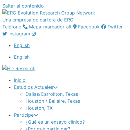
Saltar al contenido
Una empresa de cartera de ERG
Teléfono
Mapa-marcador-alt
Facebook
Twitter
Instagram
English
English
Inicio
Estudios Actuales
Dallas/Carrollton, Texas
Houston / Bellaire, Texas
Houston, TX
Partícipe
¿Qué es un ensayo clínico?
¿Por qué participar?